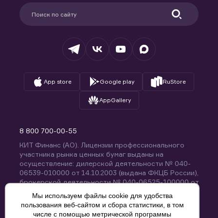
Партнерам
Информация для клиентов
Удостоверяющий центр
Техническая поддержка
Раскрытие обязательной информации
Налогообложение
Депозитарий
База знаний
Вопросы и ответы
App store
Google play
RuStore
AppGallery
8 800 700-00-55
КИТ Финанс (АО). Лицензии профессионального
участника рынка ценных бумаг выданы на
осуществление: дилерской деятельности № 040-
06539-010000 от 14.10.2003 (выдана ФКЦБ России),
брокерской деятельности № 040-06525-100000 от
14.10.2003 (выдана ФКЦБ России), деятельности по
Мы используем файлы cookie для удобства
управлению ценными бумагами № 040-13670-
пользования веб-сайтом и сбора статистики, в том
001000 от 26.04.2012 (выдана ФСФР России),
числе с помощью метрической программы