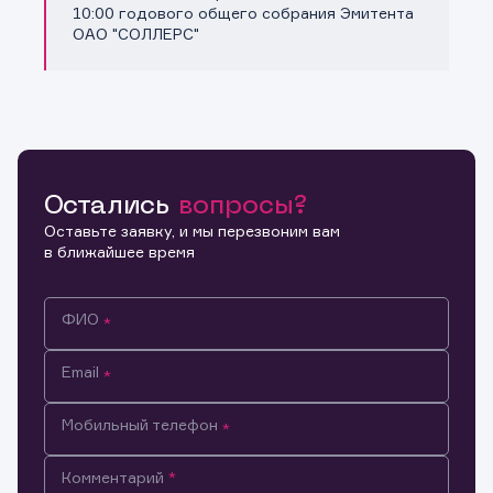
Копировать ссылку
10:00 годового общего собрания Эмитента
ОАО "СОЛЛЕРС"
Остались
вопросы?
Оставьте заявку, и мы перезвоним вам
в ближайшее время
ФИО
Email
Мобильный телефон
Информация предназначена только для клиентов,
Комментарий