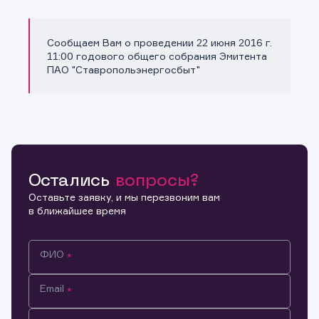
Сообщаем Вам о проведении 22 июня 2016 г.
Копировать ссылку
11:00 годового общего собрания Эмитента
ПАО "Ставропольэнергосбыт"
Остались
вопросы?
Оставьте заявку, и мы перезвоним вам
в ближайшее время
ФИО
Email