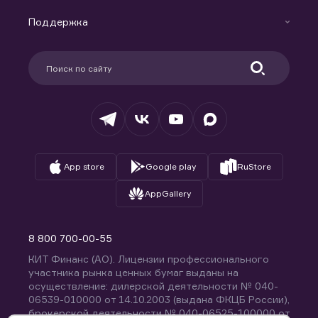
Маржинальное кредитование
Новости
Доверительное управление капиталом
Поддержка
Контакты
Карьера в компании
Поддержка
Партнерам
Информация для клиентов
Удостоверяющий центр
Техническая поддержка
Раскрытие обязательной информации
Налогообложение
Депозитарий
База знаний
Вопросы и ответы
App store
Google play
RuStore
AppGallery
8 800 700-00-55
КИТ Финанс (АО). Лицензии профессионального
участника рынка ценных бумаг выданы на
осуществление: дилерской деятельности № 040-
06539-010000 от 14.10.2003 (выдана ФКЦБ России),
брокерской деятельности № 040-06525-100000 от