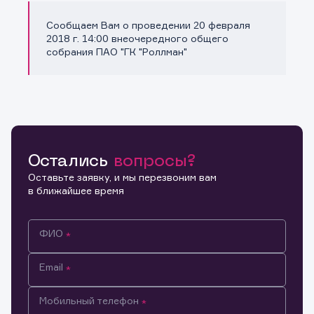
Сообщаем Вам о проведении 20 февраля
Копировать ссылку
2018 г. 14:00 внеочередного общего
собрания ПАО "ГК "Роллман"
Остались
вопросы?
Оставьте заявку, и мы перезвоним вам
в ближайшее время
ФИО
Email
Мобильный телефон