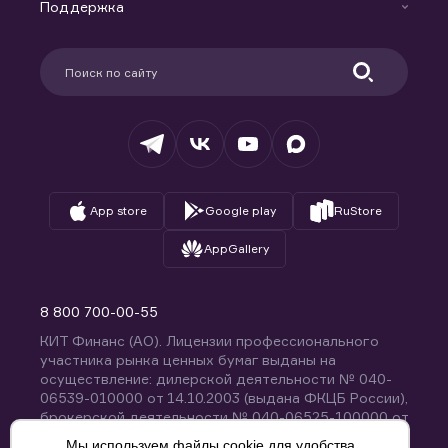
Доверительное управление капиталом
Поддержка
Контакты
Карьера в компании
Поддержка
Партнерам
Информация для клиентов
Удостоверяющий центр
Техническая поддержка
Раскрытие обязательной информации
Налогообложение
Депозитарий
База знаний
Вопросы и ответы
App store
Google play
RuStore
AppGallery
8 800 700-00-55
КИТ Финанс (АО). Лицензии профессионального
участника рынка ценных бумаг выданы на
осуществление: дилерской деятельности № 040-
06539-010000 от 14.10.2003 (выдана ФКЦБ России),
брокерской деятельности № 040-06525-100000 от
14.10.2003 (выдана ФКЦБ России), деятельности по
Мы используем файлы cookie для удобства