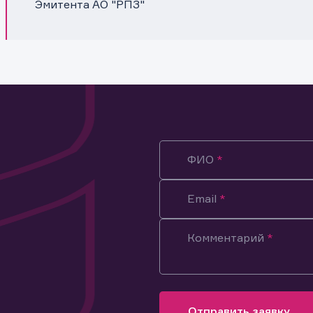
Эмитента АО "РПЗ"
ФИО
Email
Комментарий
ация предназначена только для клиентов, владеющих
ми эмитента.
оящим подтверждаю, что обладаю всеми необходимыми полно
Отправить заявку