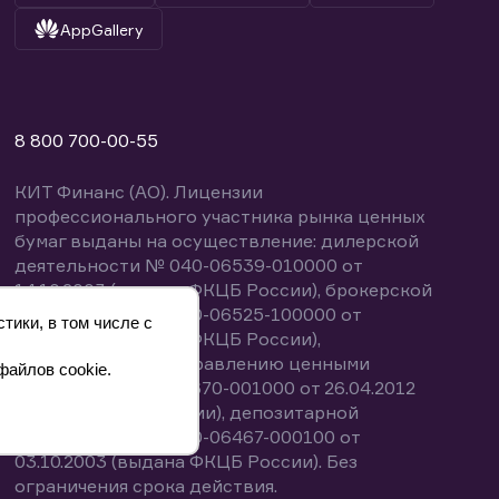
AppGallery
8 800 700-00-55
КИТ Финанс (АО). Лицензии
профессионального участника рынка ценных
бумаг выданы на осуществление: дилерской
деятельности № 040-06539-010000 от
14.10.2003 (выдана ФКЦБ России), брокерской
деятельности № 040-06525-100000 от
тики, в том числе с
14.10.2003 (выдана ФКЦБ России),
деятельности по управлению ценными
файлов cookie.
бумагами № 040-13670-001000 от 26.04.2012
(выдана ФСФР России), депозитарной
деятельности № 040-06467-000100 от
03.10.2003 (выдана ФКЦБ России). Без
ограничения срока действия.