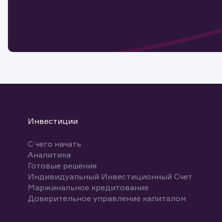
Обр
Обр
Заяв
для 
мате
Спасибо
бума
Ваше об
Спасибо!
ближайш
указ
може
Скачат
Инвестиции
С чего начать
Аналитика
Готовые решения
Индивидуальный Инвестиционный Счет
Маржинальное кредитование
Доверительное управление капиталом