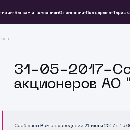
тиции
Банкам и компаниям
О компании
Поддержка
Тарифы
еров
Полезные ссылки
Полезные ссылки
Документы
Документы
QUIK
Вопросы и ответы
Реквизиты
31-05-2017-Со
акционеров АО 
Сообщаем Вам о проведении 21 июня 2017 г. 15: