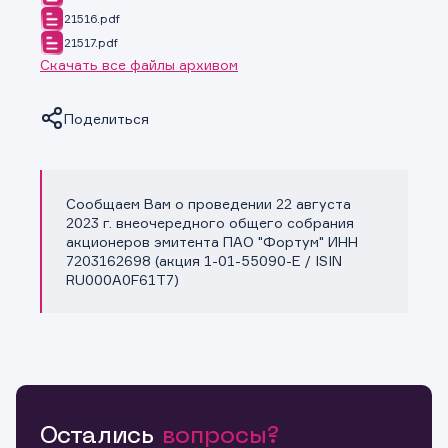
21516.pdf
21517.pdf
Скачать все файлы архивом
Поделиться
Сообщаем Вам о проведении 22 августа
Копировать ссылку
2023 г. внеочередного общего собрания
акционеров эмитента ПАО "Фортум" ИНН
7203162698 (акция 1-01-55090-E / ISIN
RU000A0F61T7)
Остались
вопросы?