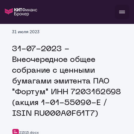
В
31 июля 2023
Войти
Стать клиентом
Л
31-07-2023 -
В
В
В
инвестиции
Внеочередное общее
банкам и компаниям
о компании
собрание с ценными
поддержка
и
о 
п
тарифы
бумагами эмитента ПАО
с 
н
и
г
к
т
"Фортум" ИНН 7203162698
ан
ка
н
и
п
ба
(акция 1-01-55090-E /
м
у
во
до
р
ISIN RU000A0F61T7)
о
д
21515.docx