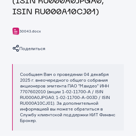
(ISIN RU000A0JPGA0,
ISIN RU000A10CJ01)
30043.docx
Поделиться
Сообщаем Вам о проведении 04 декабря
Копировать ссылку
2025 г. внеочередного общего собрания
акционеров эмитента ПАО "М.видео" ИНН
7707602010 (акции 1-02-11700-A / ISIN
RU000A0JPGA0, 1-02-11700-A-003D / ISIN
RU000A10CJ01). За дополнительной
информацией вы можете обратиться в
Службу клиентской поддержки КИТ Финанс
Брокер.