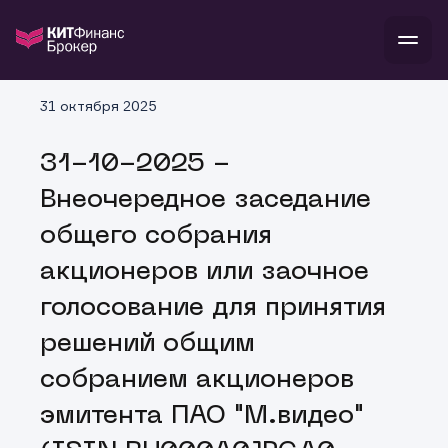
В
31 октября 2025
Войти
Стать клиентом
Л
31-10-2025 -
В
В
В
инвестиции
Внеочередное заседание
банкам и компаниям
о компании
общего собрания
поддержка
и
о 
п
тарифы
акционеров или заочное
с 
н
и
г
к
т
голосование для принятия
ан
ка
н
и
п
ба
решений общим
м
у
во
до
р
собранием акционеров
о
д
эмитента ПАО "М.видео"