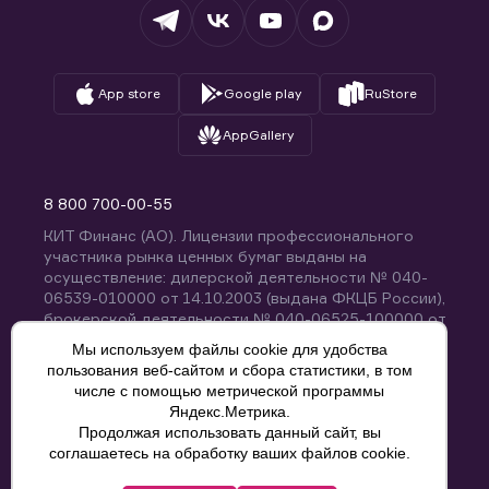
Вопросы и ответы
App store
Google play
RuStore
AppGallery
8 800 700-00-55
КИТ Финанс (АО). Лицензии профессионального
участника рынка ценных бумаг выданы на
осуществление: дилерской деятельности № 040-
06539-010000 от 14.10.2003 (выдана ФКЦБ России),
брокерской деятельности № 040-06525-100000 от
14.10.2003 (выдана ФКЦБ России), деятельности по
Мы используем файлы cookie для удобства
управлению ценными бумагами № 040-13670-
пользования веб-сайтом и сбора статистики, в том
001000 от 26.04.2012 (выдана ФСФР России),
числе с помощью метрической программы
депозитарной деятельности № 040-06467-000100
Яндекс.Метрика.
от 03.10.2003 (выдана ФКЦБ России). Без
Продолжая использовать данный сайт, вы
ограничения срока действия.
8 800 700-00-55
соглашаетесь на обработку ваших файлов cookie.
Политика конфиденциальности