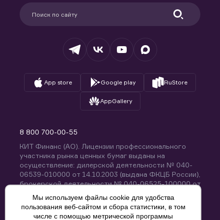
Партнерам
Информация для клиентов
Удостоверяющий центр
Техническая поддержка
Раскрытие обязательной информации
Налогообложение
Депозитарий
База знаний
Вопросы и ответы
App store
Google play
RuStore
AppGallery
8 800 700-00-55
КИТ Финанс (АО). Лицензии профессионального
участника рынка ценных бумаг выданы на
осуществление: дилерской деятельности № 040-
06539-010000 от 14.10.2003 (выдана ФКЦБ России),
брокерской деятельности № 040-06525-100000 от
14.10.2003 (выдана ФКЦБ России), деятельности по
Мы используем файлы cookie для удобства
управлению ценными бумагами № 040-13670-
пользования веб-сайтом и сбора статистики, в том
001000 от 26.04.2012 (выдана ФСФР России),
числе с помощью метрической программы