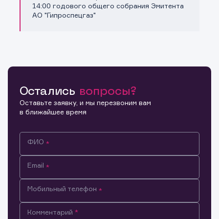
Копировать ссылку
14:00 годового общего собрания Эмитента
АО "Гипроспецгаз"
Остались
вопросы?
Оставьте заявку, и мы перезвоним вам
в ближайшее время
ФИО
Email
Мобильный телефон
Информация предназначена только для клиентов,
Комментарий