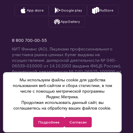
App store
Google play
RuStore
AppGallery
8 800 700-00-55
КИТ Финанс (АО). Лицензии профессионального
участника рынка ценных бумаг выданы на
осуществление: дилерской деятельности № 040-
06539-010000 от 14.10.2003 (выдана ФКЦБ России),
брокерской деятельности № 040-06525-100000 от
14.10.2003 (выдана ФКЦБ России), деятельности по
Мы используем файлы cookie для удобства
управлению ценными бумагами № 040-13670-
пользования веб-сайтом и сбора статистики, в том
001000 от 26.04.2012 (выдана ФСФР России),
числе с помощью метрической программы
депозитарной деятельности № 040-06467-000100
Яндекс.Метрика.
от 03.10.2003 (выдана ФКЦБ России). Без
Продолжая использовать данный сайт, вы
ограничения срока действия.
8 800 700-00-55
соглашаетесь на обработку ваших файлов cookie.
Политика конфиденциальности
Подробнее
Согласен
© КИТ Финанс (АО), 2000-2025