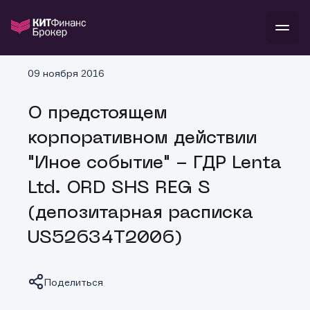
В
09 ноября 2016
Войти
Стать клиентом
Л
О предстоящем
В
В
В
инвестиции
корпоративном действии
банкам и компаниям
о компании
"Иное событие" - ГДР Lenta
поддержка
и
о 
п
тарифы
Ltd. ORD SHS REG S
с 
н
и
г
к
т
(депозитарная расписка
ан
ка
н
и
п
ба
US52634T2006)
м
у
во
до
р
о
д
Поделиться