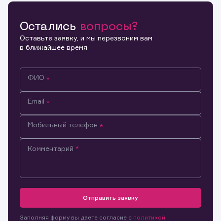
Остались
вопросы?
Копировать ссылку
Оставьте заявку, и мы перезвоним вам
в ближайшее время
ФИО
Email
Мобильный телефон
Комментарий
Информация предназначена только для клиентов,
владеющих активами эмитента.
Настоящим подтверждаю, что обладаю всеми
Отправить заявку
необходимыми полномочиями для ознакомления с
Заявка на предоставление
Обращение в компанию
размещенной на Интернет-ресурсе информацией и
Обращение в компанию
Заполняя форму вы даете согласие с
политикой
информации.
материалами, предназначенными для лиц,