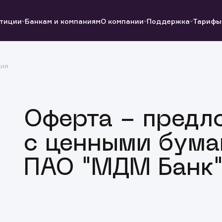
тиции
Банкам и компаниям
О компании
Поддержка
Тарифы
ция
Полезные ссылки
Полезные ссылки
Документы
Документы
QUIK
Вопросы и ответы
Реквизиты
Оферта - предл
с ценными бума
ПАО "МДМ Банк