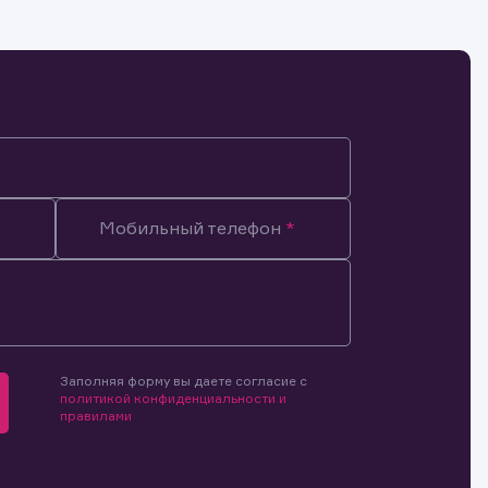
Мобильный телефон
Заполняя форму вы даете согласие с
политикой конфиденциальности и
правилами
мочиями
и.
й и
о ценным