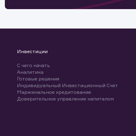
Спасибо
бума
Ваше об
Спасибо!
ближайш
указ
може
Скачат
Инвестиции
С чего начать
Аналитика
Готовые решения
Индивидуальный Инвестиционный Счет
Маржинальное кредитование
Доверительное управление капиталом