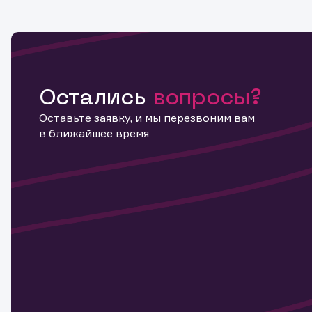
Остались
вопросы?
Оставьте заявку, и мы перезвоним вам
в ближайшее время
Информ
актива
Наст
Обр
Обр
Заяв
для 
мате