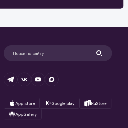
ранение
и.
App store
Google play
RuStore
AppGallery