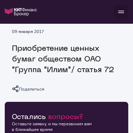
В
09 января 2017
Войти
Стать клиентом
Л
Приобретение ценных
В
В
В
инвестиции
бумаг обществом ОАО
банкам и компаниям
о компании
"Группа "Илим"/ статья 72
поддержка
и
о 
п
тарифы
с 
н
и
г
к
т
Поделиться
ан
ка
н
и
п
ба
м
у
во
до
р
о
д
Остались
вопросы?
Копировать ссылку
Оставьте заявку, и мы перезвоним вам
в ближайшее время