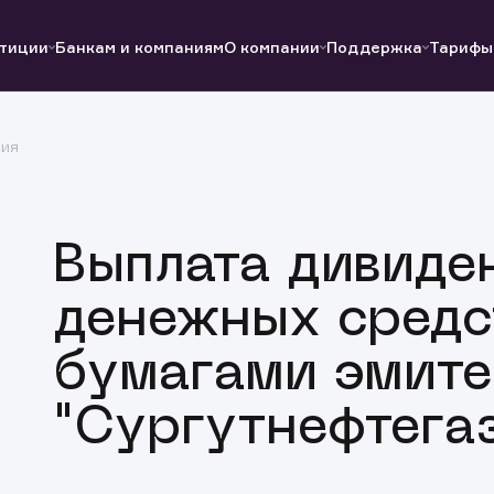
тиции
Банкам и компаниям
О компании
Поддержка
Тарифы
ция
Полезные ссылки
Полезные ссылки
Документы
Документы
QUIK
Вопросы и ответы
Реквизиты
Выплата дивиден
денежных средс
бумагами эмите
"Сургутнефтега