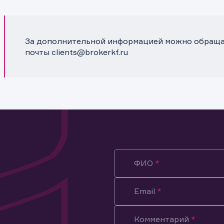
За дополнительной информацией можно обраща
почты clients@brokerkf.ru
ФИО
Email
Комментарий
ация предназначена только для клиентов, владеющих