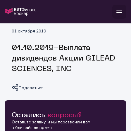
В
01 октября 2019
Войти
Стать клиентом
Л
01.10.2019-Выплата
В
В
В
инвестиции
дивидендов Акции GILEAD
банкам и компаниям
о компании
SCIENCES, INC
поддержка
и
о 
п
тарифы
с 
н
и
г
к
т
Поделиться
ан
ка
н
и
п
ба
м
у
во
до
р
о
д
Остались
вопросы?
Копировать ссылку
Оставьте заявку, и мы перезвоним вам
в ближайшее время