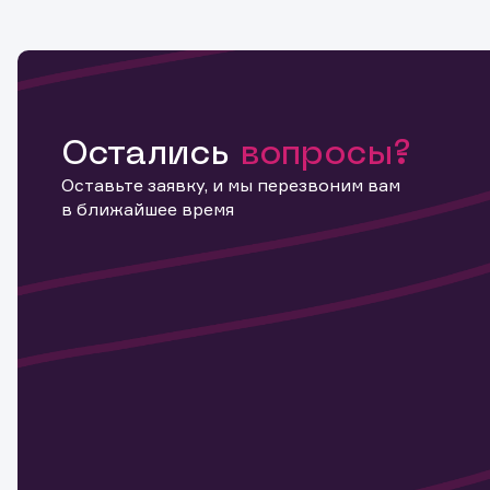
Остались
вопросы?
Оставьте заявку, и мы перезвоним вам
в ближайшее время
Информ
актива
Наст
Обр
Обр
Заяв
для 
мате