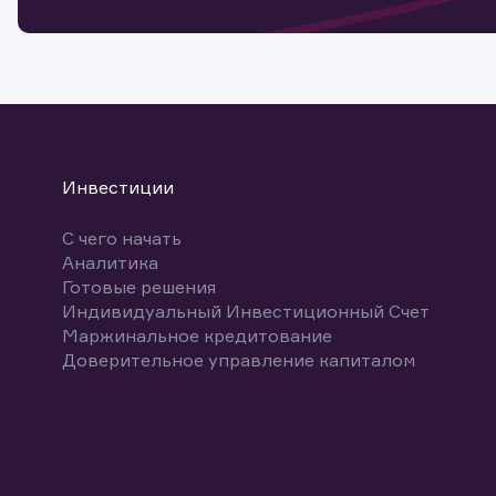
Спасибо
бума
Ваше об
Спасибо!
ближайш
указ
може
Скачат
Инвестиции
С чего начать
Аналитика
Готовые решения
Индивидуальный Инвестиционный Счет
Маржинальное кредитование
Доверительное управление капиталом