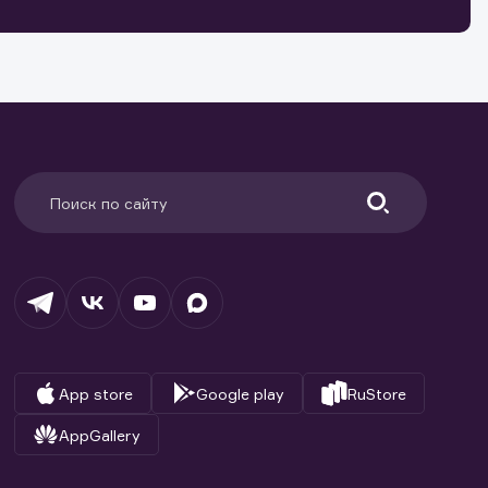
ранение
и.
App store
Google play
RuStore
AppGallery