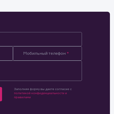
Мобильный телефон
Заполняя форму вы даете согласие с
политикой конфиденциальности и
правилами
мочиями
и.
й и
о ценным