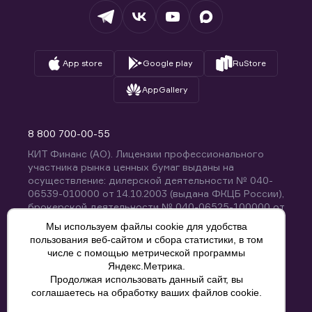
Вопросы и ответы
App store
Google play
RuStore
AppGallery
8 800 700-00-55
КИТ Финанс (АО). Лицензии профессионального
участника рынка ценных бумаг выданы на
осуществление: дилерской деятельности № 040-
06539-010000 от 14.10.2003 (выдана ФКЦБ России),
брокерской деятельности № 040-06525-100000 от
14.10.2003 (выдана ФКЦБ России), деятельности по
Мы используем файлы cookie для удобства
управлению ценными бумагами № 040-13670-
пользования веб-сайтом и сбора статистики, в том
001000 от 26.04.2012 (выдана ФСФР России),
числе с помощью метрической программы
депозитарной деятельности № 040-06467-000100
Яндекс.Метрика.
от 03.10.2003 (выдана ФКЦБ России). Без
Продолжая использовать данный сайт, вы
ограничения срока действия.
8 800 700-00-55
соглашаетесь на обработку ваших файлов cookie.
Политика конфиденциальности