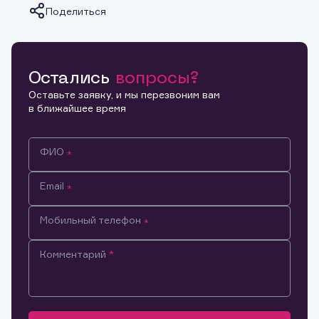
Поделиться
Остались
вопросы?
Копировать ссылку
Оставьте заявку, и мы перезвоним вам
в ближайшее время
ФИО
Email
Мобильный телефон
Комментарий
Информация предназначена только для клиентов,
владеющих активами эмитента.
Настоящим подтверждаю, что обладаю всеми
необходимыми полномочиями для ознакомления с