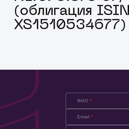
(облигация ISI
XS1510534677)
ФИО
Email