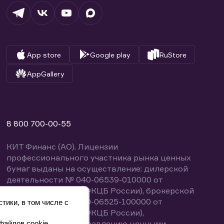
App store
Google play
RuStore
AppGallery
8 800 700-00-55
КИТ Финанс (АО). Лицензии
профессионального участника рынка ценных
бумаг выданы на осуществление: дилерской
деятельности № 040-06539-010000 от
14.10.2003 (выдана ФКЦБ России), брокерской
деятельности № 040-06525-100000 от
тики, в том числе с
14.10.2003 (выдана ФКЦБ России),
деятельности по управлению ценными
файлов cookie.