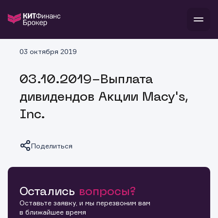
В
03 октября 2019
Войти
Стать клиентом
Л
03.10.2019-Выплата
В
В
В
инвестиции
дивидендов Акции Macy's,
банкам и компаниям
о компании
Inc.
поддержка
и
о 
п
тарифы
с 
н
и
г
к
т
Поделиться
ан
ка
н
и
п
ба
м
у
во
до
р
о
д
Остались
вопросы?
Копировать ссылку
Оставьте заявку, и мы перезвоним вам
в ближайшее время