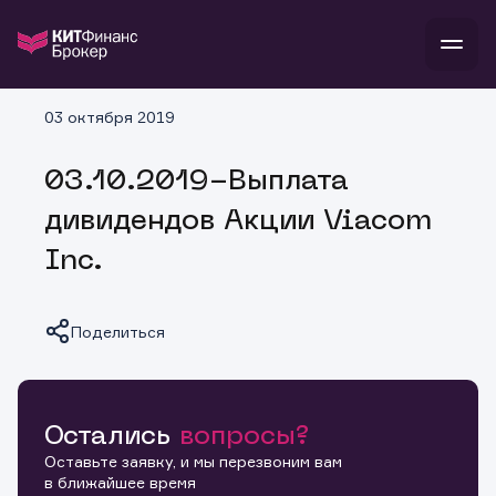
В
03 октября 2019
Войти
Стать клиентом
Л
03.10.2019-Выплата
В
В
В
инвестиции
дивидендов Акции Viacom
банкам и компаниям
о компании
Inc.
поддержка
и
о 
п
тарифы
с 
н
и
г
к
т
Поделиться
ан
ка
н
и
п
ба
м
у
во
до
р
о
д
Остались
вопросы?
Копировать ссылку
Оставьте заявку, и мы перезвоним вам
в ближайшее время