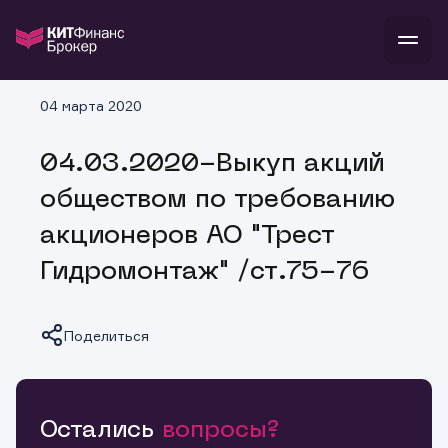
В
04 марта 2020
Войти
Стать клиентом
Л
04.03.2020-Выкуп акций
В
В
В
инвестиции
обществом по требованию
банкам и компаниям
о компании
акционеров АО "Трест
поддержка
и
о 
п
тарифы
Гидромонтаж" /ст.75-76
с 
н
и
г
к
т
ан
ка
н
и
п
ба
Поделиться
м
у
во
до
р
о
д
Остались
вопросы?
Копировать ссылку