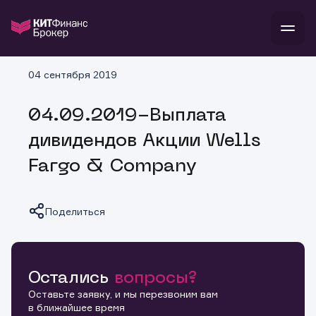
В
04 сентября 2019
Войти
Стать клиентом
Л
04.09.2019-Выплата
В
В
В
инвестиции
дивидендов Акции Wells
банкам и компаниям
о компании
Fargo & Company
поддержка
и
о 
п
тарифы
с 
н
и
г
к
т
Поделиться
ан
ка
н
и
п
ба
м
у
во
до
р
о
д
Остались
вопросы?
Копировать ссылку
Оставьте заявку, и мы перезвоним вам
в ближайшее время