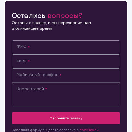
Остались
вопросы?
Копировать ссылку
Оставьте заявку, и мы перезвоним вам
в ближайшее время
ФИО
Email
Мобильный телефон
Комментарий
Информация предназначена только для клиентов,
владеющих активами эмитента.
Настоящим подтверждаю, что обладаю всеми
Отправить заявку
необходимыми полномочиями для ознакомления с
Заявка на предоставление
Обращение в компанию
размещенной на Интернет-ресурсе информацией и
Обращение в компанию
Заполняя форму вы даете согласие с
политикой
информации.
материалами, предназначенными для лиц,