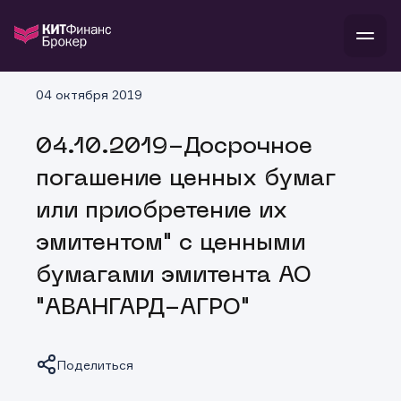
В
04 октября 2019
Войти
Стать клиентом
Л
04.10.2019-Досрочное
В
В
В
инвестиции
погашение ценных бумаг
банкам и компаниям
о компании
или приобретение их
поддержка
и
о 
п
тарифы
эмитентом" с ценными
с 
н
и
г
к
т
бумагами эмитента АО
ан
ка
н
и
п
ба
"АВАНГАРД-АГРО"
м
у
во
до
р
о
д
Поделиться