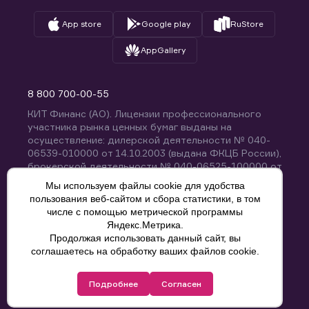
App store
Google play
RuStore
AppGallery
8 800 700-00-55
КИТ Финанс (АО). Лицензии профессионального
участника рынка ценных бумаг выданы на
осуществление: дилерской деятельности № 040-
06539-010000 от 14.10.2003 (выдана ФКЦБ России),
брокерской деятельности № 040-06525-100000 от
14.10.2003 (выдана ФКЦБ России), деятельности по
Мы используем файлы cookie для удобства
управлению ценными бумагами № 040-13670-
пользования веб-сайтом и сбора статистики, в том
001000 от 26.04.2012 (выдана ФСФР России),
числе с помощью метрической программы
депозитарной деятельности № 040-06467-000100
Яндекс.Метрика.
от 03.10.2003 (выдана ФКЦБ России). Без
Продолжая использовать данный сайт, вы
ограничения срока действия.
8 800 700-00-55
соглашаетесь на обработку ваших файлов cookie.
Политика конфиденциальности
Подробнее
Согласен
© КИТ Финанс (АО), 2000-2025