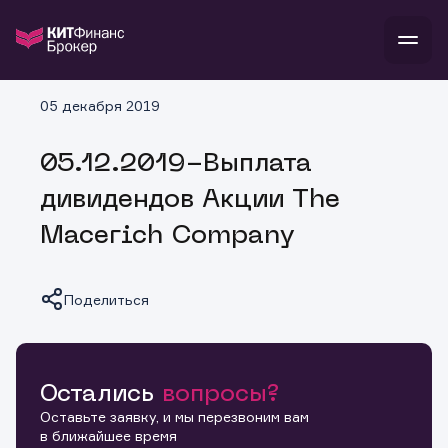
В
05 декабря 2019
Войти
Стать клиентом
Л
05.12.2019-Выплата
В
В
В
инвестиции
дивидендов Акции The
банкам и компаниям
о компании
Macerich Company
поддержка
и
о 
п
тарифы
с 
н
и
г
к
т
Поделиться
ан
ка
н
и
п
ба
м
у
во
до
р
о
д
Остались
вопросы?
Копировать ссылку
Оставьте заявку, и мы перезвоним вам
в ближайшее время