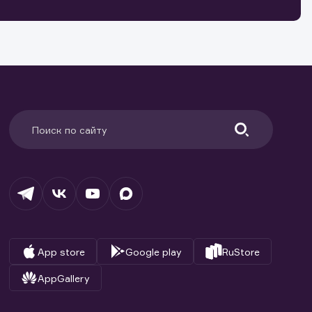
ранение
и.
App store
Google play
RuStore
AppGallery