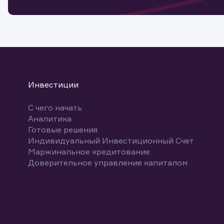
Спасибо
бума
Ваше об
Спасибо!
ближайш
указ
може
Скачат
Инвестиции
С чего начать
Аналитика
Готовые решения
Индивидуальный Инвестиционный Счет
Маржинальное кредитование
Доверительное управление капиталом