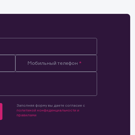
Мобильный телефон
Заполняя форму вы даете согласие с
политикой конфиденциальности и
правилами
мочиями
и.
й и
о ценным