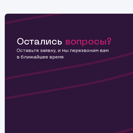
Остались
вопросы?
Оставьте заявку, и мы перезвоним вам
в ближайшее время
Информ
актива
Наст
Обр
Обр
Заяв
для 
мате