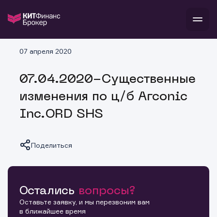
В
07 апреля 2020
Войти
Стать клиентом
Л
07.04.2020-Существенные
В
В
В
инвестиции
изменения по ц/б Arconic
банкам и компаниям
о компании
Inc.ORD SHS
поддержка
и
о 
п
тарифы
с 
н
и
г
к
т
Поделиться
ан
ка
н
и
п
ба
м
у
во
до
р
о
д
Остались
вопросы?
Копировать ссылку
Оставьте заявку, и мы перезвоним вам
в ближайшее время