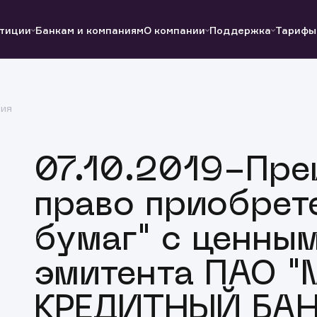
тиции
Банкам и компаниям
О компании
Поддержка
Тарифы
ция
07.10.2019-Пре
право приобрет
бумаг" с ценны
эмитента ПАО 
КРЕДИТНЫЙ БАН