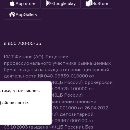
App store
Google play
RuStore
AppGallery
8 800 700-00-55
КИТ Финанс (АО). Лицензии
профессионального участника рынка ценных
бумаг выданы на осуществление: дилерской
деятельности № 040-06539-010000 от
14.10.2003 (выдана ФКЦБ России), брокерской
деятельности № 040-06525-100000 от
тики, в том числе с
14.10.2003 (выдана ФКЦБ России),
деятельности по управлению ценными
файлов cookie.
бумагами № 040-13670-001000 от 26.04.2012
(выдана ФСФР России), депозитарной
деятельности № 040-06467-000100 от
03.10.2003 (выдана ФКЦБ России). Без