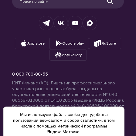
Удостоверяющий центр
Техническая поддержка
Раскрытие обязательной информации
Налогообложение
Депозитарий
База знаний
Вопросы и ответы
App store
Google play
RuStore
AppGallery
8 800 700-00-55
КИТ Финанс (АО). Лицензии профессионального
участника рынка ценных бумаг выданы на
осуществление: дилерской деятельности № 040-
06539-010000 от 14.10.2003 (выдана ФКЦБ России),
брокерской деятельности № 040-06525-100000 от
14.10.2003 (выдана ФКЦБ России), деятельности по
Мы используем файлы cookie для удобства
управлению ценными бумагами № 040-13670-
пользования веб-сайтом и сбора статистики, в том
001000 от 26.04.2012 (выдана ФСФР России),
числе с помощью метрической программы
депозитарной деятельности № 040-06467-000100
Яндекс.Метрика.
от 03.10.2003 (выдана ФКЦБ России). Без