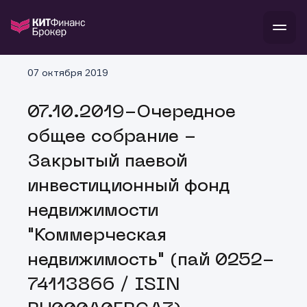
В
07 октября 2019
Войти
Стать клиентом
Л
07.10.2019-Очередное
В
В
В
инвестиции
общее собрание -
банкам и компаниям
о компании
Закрытый паевой
поддержка
и
о 
п
тарифы
инвестиционный фонд
с 
н
и
г
к
т
недвижимости
ан
ка
н
и
п
ба
"Коммерческая
м
у
во
до
р
недвижимость" (пай 0252-
о
д
74113866 / ISIN