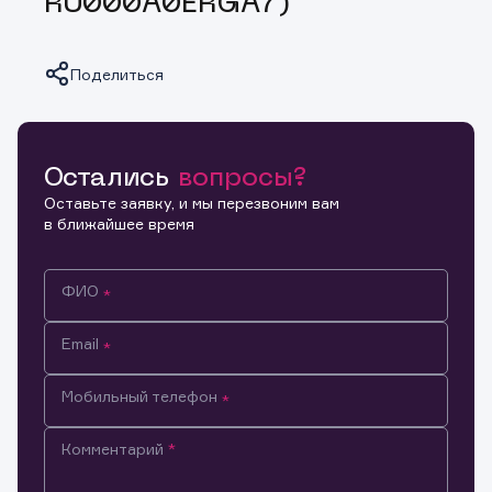
RU000A0ERGA7)
Поделиться
Остались
вопросы?
Копировать ссылку
Оставьте заявку, и мы перезвоним вам
в ближайшее время
ФИО
Email
Мобильный телефон
Комментарий
Информация предназначена только для клиентов,
владеющих активами эмитента.