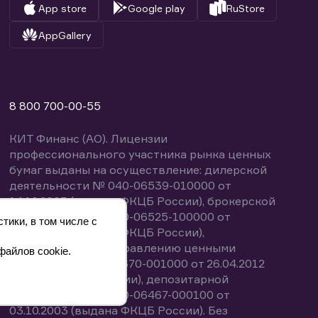
App store
Google play
RuStore
AppGallery
8 800 700-00-55
КИТ Финанс (АО). Лицензии
профессионального участника рынка ценных
бумаг выданы на осуществление: дилерской
деятельности № 040-06539-010000 от
14.10.2003 (выдана ФКЦБ России), брокерской
деятельности № 040-06525-100000 от
тики, в том числе с
14.10.2003 (выдана ФКЦБ России),
деятельности по управлению ценными
файлов cookie.
бумагами № 040-13670-001000 от 26.04.2012
(выдана ФСФР России), депозитарной
деятельности № 040-06467-000100 от
03.10.2003 (выдана ФКЦБ России). Без