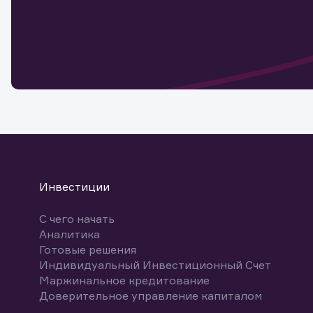
Наст
Обр
Обр
Заяв
для 
мате
Спасибо
бума
Ваше об
Спасибо!
ближайш
указ
може
Скачат
Инвестиции
С чего начать
Аналитика
Готовые решения
Индивидуальный Инвестиционный Счет
Маржинальное кредитование
Доверительное управление капиталом