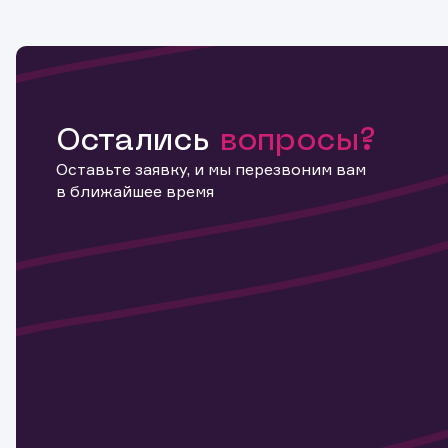
Остались
вопросы?
Оставьте заявку, и мы перезвоним вам
в ближайшее время
Информ
актива
Наст
Обр
Обр
Заяв
для 
мате