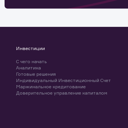
Спасибо
бума
Ваше об
Спасибо!
ближайш
указ
може
Скачат
Инвестиции
С чего начать
Аналитика
Готовые решения
Индивидуальный Инвестиционный Счет
Маржинальное кредитование
Доверительное управление капиталом