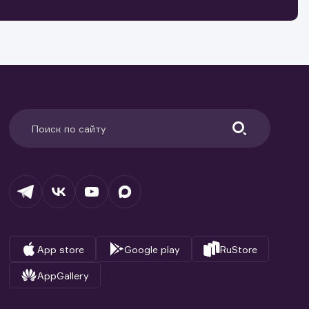
ранение
и.
App store
Google play
RuStore
AppGallery