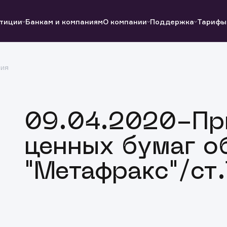
тиции
Банкам и компаниям
О компании
Поддержка
Тарифы
ция
Полезные ссылки
Полезные ссылки
Документы
Документы
QUIK
Вопросы и ответы
Реквизиты
09.04.2020-Пр
ценных бумаг о
"Метафракс"/ст