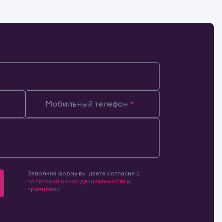
Мобильный телефон
Заполняя форму вы даете согласие с
политикой конфиденциальности и
правилами
мочиями
и.
й и
о ценным