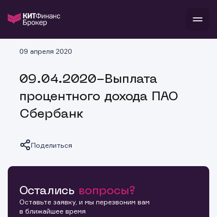
В
09 апреля 2020
Войти
Стать клиентом
Л
09.04.2020-Выплата
В
В
В
инвестиции
процентного дохода ПАО
банкам и компаниям
о компании
Сбербанк
поддержка
и
о 
п
тарифы
с 
н
и
г
к
т
Поделиться
ан
ка
н
и
п
ба
м
у
во
до
р
о
д
Остались
вопросы?
Копировать ссылку
Оставьте заявку, и мы перезвоним вам
в ближайшее время