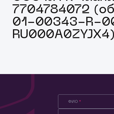
7704784072 (об
01-00343-R-00
RU000A0ZYJX4
ФИО