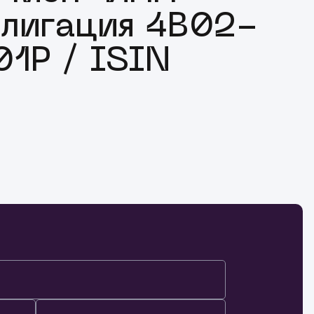
лигация 4B02-
1P / ISIN
)