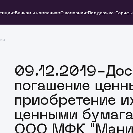
тиции
Банкам и компаниям
О компании
Поддержка
Тарифы
ция
Полезные ссылки
Полезные ссылки
Документы
Документы
QUIK
Вопросы и ответы
Реквизиты
09.12.2019-До
погашение ценн
приобретение и
ценными бумага
ООО МФК "Мани