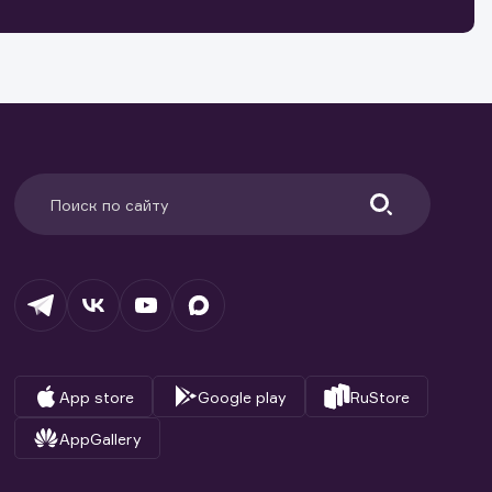
ранение
и.
App store
Google play
RuStore
AppGallery