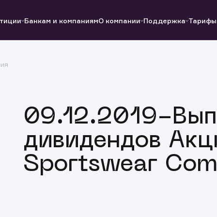
тиции
Банкам и компаниям
О компании
Поддержка
Тарифы
ция
Полезные ссылки
Полезные ссылки
Документы
Документы
QUIK
Вопросы и ответы
Реквизиты
09.12.2019-Вып
дивидендов Акц
Sportswear Co