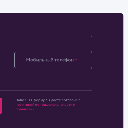
Мобильный телефон
Заполняя форму вы даете согласие с
политикой конфиденциальности и
правилами
мочиями
и.
й и
о ценным