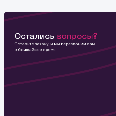
Остались
вопросы?
Оставьте заявку, и мы перезвоним вам
в ближайшее время
Информ
актива
Наст
Обр
Обр
Заяв
для 
мате