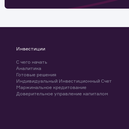
Спасибо
бума
Ваше об
Спасибо!
ближайш
указ
може
Скачат
Инвестиции
С чего начать
Аналитика
Готовые решения
Индивидуальный Инвестиционный Счет
Маржинальное кредитование
Доверительное управление капиталом