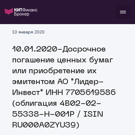
В
10 января 2020
Войти
Стать клиентом
Л
10.01.2020-Досрочное
В
В
В
инвестиции
погашение ценных бумаг
банкам и компаниям
о компании
или приобретение их
поддержка
и
о 
п
тарифы
эмитентом АО "Лидер-
с 
н
и
г
к
т
Инвест" ИНН 7705619586
ан
ка
н
и
п
ба
(облигация 4B02-02-
м
у
во
до
р
55338-H-001P / ISIN
о
д
RU000A0ZYU39)