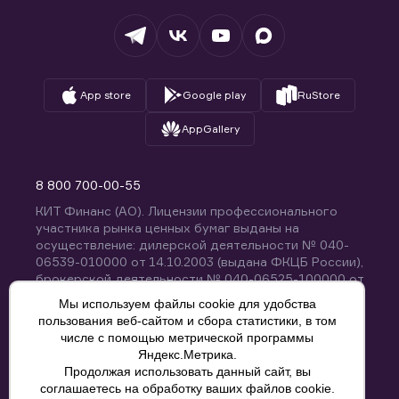
Депозитарий
База знаний
Вопросы и ответы
App store
Google play
RuStore
AppGallery
8 800 700-00-55
КИТ Финанс (АО). Лицензии профессионального
участника рынка ценных бумаг выданы на
осуществление: дилерской деятельности № 040-
06539-010000 от 14.10.2003 (выдана ФКЦБ России),
брокерской деятельности № 040-06525-100000 от
14.10.2003 (выдана ФКЦБ России), деятельности по
Мы используем файлы cookie для удобства
управлению ценными бумагами № 040-13670-
пользования веб-сайтом и сбора статистики, в том
001000 от 26.04.2012 (выдана ФСФР России),
числе с помощью метрической программы
депозитарной деятельности № 040-06467-000100
Яндекс.Метрика.
от 03.10.2003 (выдана ФКЦБ России). Без
Продолжая использовать данный сайт, вы
ограничения срока действия.
8 800 700-00-55
соглашаетесь на обработку ваших файлов cookie.