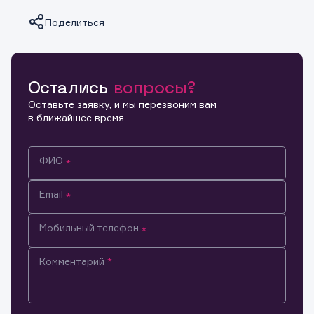
Поделиться
Остались
вопросы?
Копировать ссылку
Оставьте заявку, и мы перезвоним вам
в ближайшее время
ФИО
Email
Мобильный телефон
Комментарий
Информация предназначена только для клиентов,
владеющих активами эмитента.
Настоящим подтверждаю, что обладаю всеми