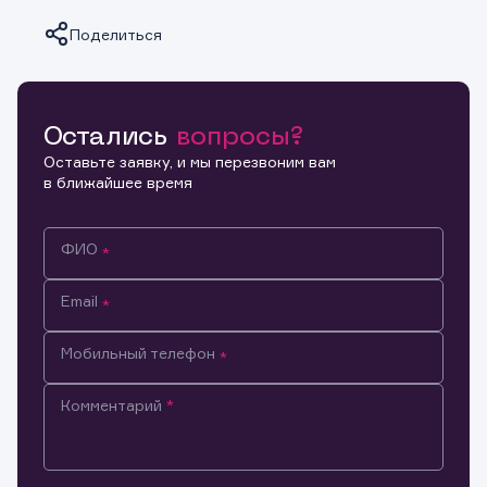
Поделиться
Остались
вопросы?
Копировать ссылку
Оставьте заявку, и мы перезвоним вам
в ближайшее время
ФИО
Email
Мобильный телефон
Комментарий
Информация предназначена только для клиентов,
владеющих активами эмитента.
Настоящим подтверждаю, что обладаю всеми