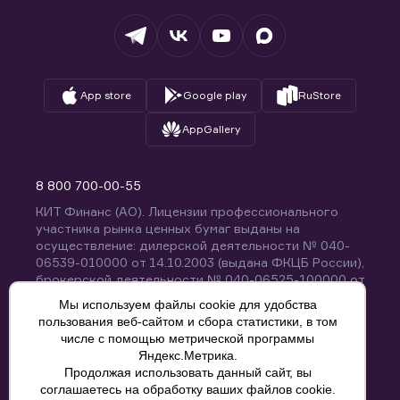
Депозитарий
База знаний
Вопросы и ответы
App store
Google play
RuStore
AppGallery
8 800 700-00-55
КИТ Финанс (АО). Лицензии профессионального
участника рынка ценных бумаг выданы на
осуществление: дилерской деятельности № 040-
06539-010000 от 14.10.2003 (выдана ФКЦБ России),
брокерской деятельности № 040-06525-100000 от
14.10.2003 (выдана ФКЦБ России), деятельности по
Мы используем файлы cookie для удобства
управлению ценными бумагами № 040-13670-
пользования веб-сайтом и сбора статистики, в том
001000 от 26.04.2012 (выдана ФСФР России),
числе с помощью метрической программы
депозитарной деятельности № 040-06467-000100
Яндекс.Метрика.
от 03.10.2003 (выдана ФКЦБ России). Без
Продолжая использовать данный сайт, вы
ограничения срока действия.
8 800 700-00-55
соглашаетесь на обработку ваших файлов cookie.