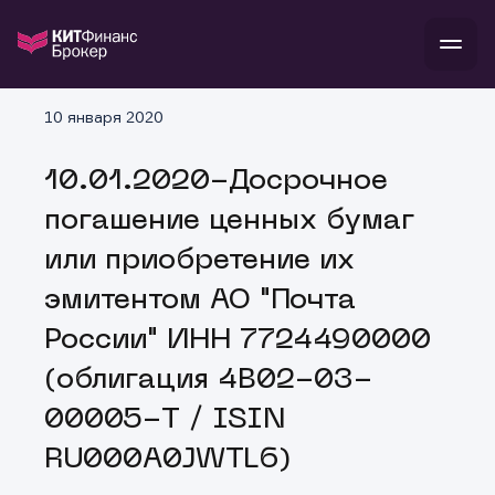
В
10 января 2020
Войти
Стать клиентом
Л
10.01.2020-Досрочное
В
В
В
инвестиции
погашение ценных бумаг
банкам и компаниям
о компании
или приобретение их
поддержка
и
о 
п
тарифы
эмитентом АО "Почта
с 
н
и
г
к
т
России" ИНН 7724490000
ан
ка
н
и
п
ба
(облигация 4B02-03-
м
у
во
до
р
00005-T / ISIN
о
д
RU000A0JWTL6)