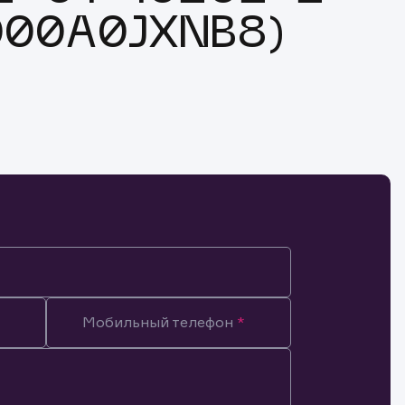
U000A0JXNB8)
Мобильный телефон