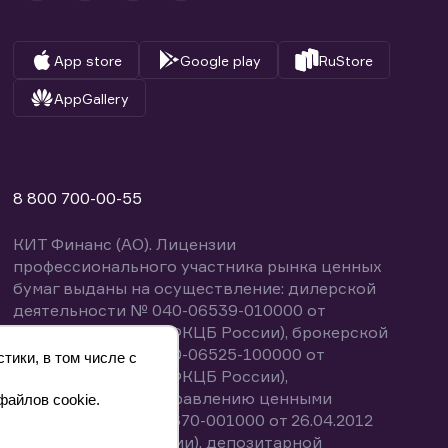
App store
Google play
RuStore
AppGallery
8 800 700-00-55
КИТ Финанс (АО). Лицензии
профессионального участника рынка ценных
бумаг выданы на осуществление: дилерской
деятельности № 040-06539-010000 от
14.10.2003 (выдана ФКЦБ России), брокерской
деятельности № 040-06525-100000 от
тики, в том числе с
14.10.2003 (выдана ФКЦБ России),
деятельности по управлению ценными
файлов cookie.
бумагами № 040-13670-001000 от 26.04.2012
(выдана ФСФР России), депозитарной