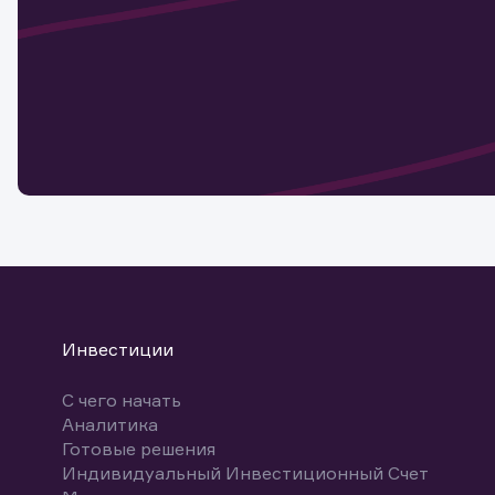
актива
Наст
Обр
Обр
Заяв
для 
мате
Спасибо
бума
Ваше об
Спасибо!
ближайш
указ
може
Скачат
Инвестиции
С чего начать
Аналитика
Готовые решения
Индивидуальный Инвестиционный Счет