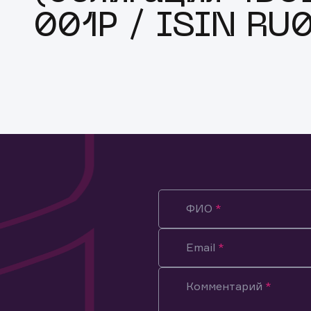
001P / ISIN R
ФИО
Email
Комментарий
ация предназначена только для клиентов, владеющих