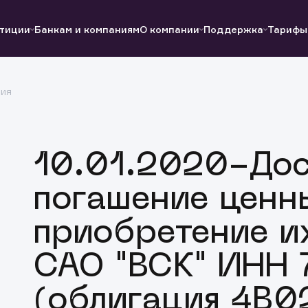
тиции
Банкам и компаниям
О компании
Поддержка
Тарифы
ция
Полезные ссылки
Полезные ссылки
Документы
Документы
QUIK
Вопросы и ответы
Реквизиты
10.01.2020-До
погашение ценн
приобретение и
САО "ВСК" ИНН
(облигация 4B