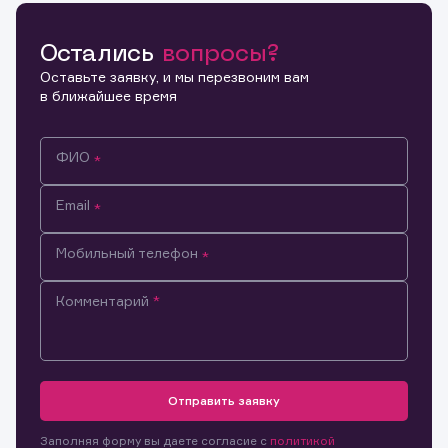
Остались
вопросы?
Копировать ссылку
Оставьте заявку, и мы перезвоним вам
в ближайшее время
ФИО
Email
Мобильный телефон
Комментарий
Информация предназначена только для клиентов,
владеющих активами эмитента.
Настоящим подтверждаю, что обладаю всеми
Отправить заявку
необходимыми полномочиями для ознакомления с
Заявка на предоставление
Обращение в компанию
размещенной на Интернет-ресурсе информацией и
Обращение в компанию
Заполняя форму вы даете согласие с
политикой
информации.
материалами, предназначенными для лиц,