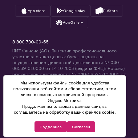
App store
Google play
RuStore
AppGallery
8 800 700-00-55
КИТ Финанс (АО). Лицензии профессионального
участника рынка ценных бумаг выданы на
осуществление: дилерской деятельности № 040-
06539-010000 от 14.10.2003 (выдана ФКЦБ России),
брокерской деятельности № 040-06525-100000 от
14.10.2003 (выдана ФКЦБ России), деятельности по
Мы используем файлы cookie для удобства
управлению ценными бумагами № 040-13670-
пользования веб-сайтом и сбора статистики, в том
001000 от 26.04.2012 (выдана ФСФР России),
числе с помощью метрической программы
депозитарной деятельности № 040-06467-000100
Яндекс.Метрика.
от 03.10.2003 (выдана ФКЦБ России). Без
Продолжая использовать данный сайт, вы
ограничения срока действия.
8 800 700-00-55
соглашаетесь на обработку ваших файлов cookie.
Политика конфиденциальности
Подробнее
Согласен
© КИТ Финанс (АО), 2000-2025