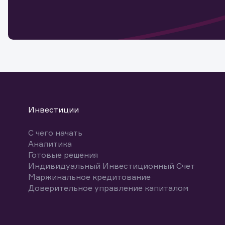
мате
Спасибо
бума
Ваше об
Спасибо!
ближайш
указ
може
Скачат
Инвестиции
С чего начать
Аналитика
Готовые решения
Индивидуальный Инвестиционный Счет
Маржинальное кредитование
Доверительное управление капиталом