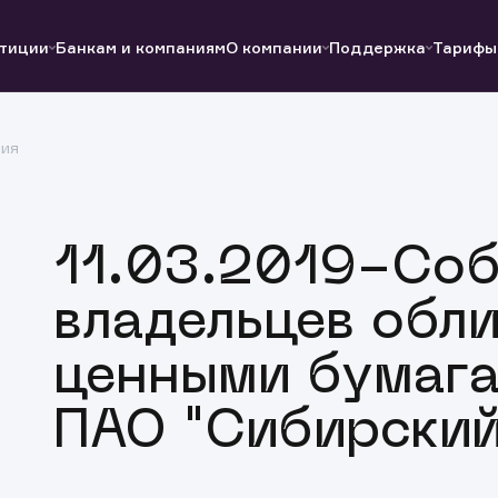
тиции
Банкам и компаниям
О компании
Поддержка
Тарифы
ция
Полезные ссылки
Полезные ссылки
Документы
Документы
QUIK
Вопросы и ответы
Реквизиты
11.03.2019-Со
владельцев обли
ценными бумага
ПАО "Сибирский