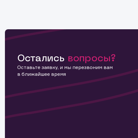
Остались
вопросы?
Оставьте заявку, и мы перезвоним вам
в ближайшее время
Информ
актива
Наст
Обр
Обр
Заяв
для 