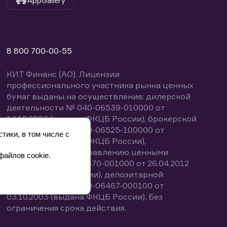
AppGallery
8 800 700-00-55
КИТ Финанс (АО). Лицензии
профессионального участника рынка ценных
бумаг выданы на осуществление: дилерской
деятельности № 040-06539-010000 от
14.10.2003 (выдана ФКЦБ России), брокерской
деятельности № 040-06525-100000 от
тики, в том числе с
14.10.2003 (выдана ФКЦБ России),
деятельности по управлению ценными
файлов cookie.
бумагами № 040-13670-001000 от 26.04.2012
(выдана ФСФР России), депозитарной
деятельности № 040-06467-000100 от
03.10.2003 (выдана ФКЦБ России). Без
ограничения срока действия.