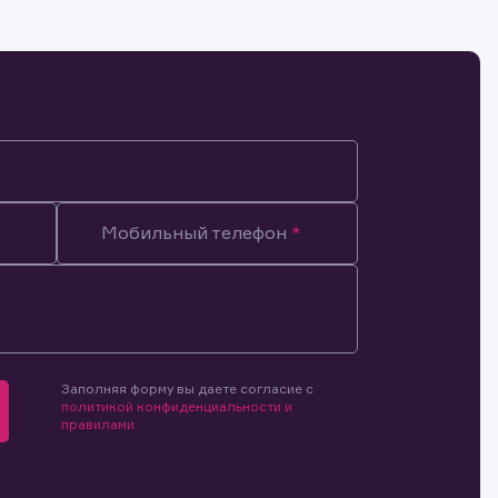
Мобильный телефон
Заполняя форму вы даете согласие с
политикой конфиденциальности и
правилами
мочиями
и.
й и
о ценным