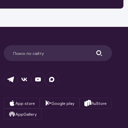
ранение
и.
App store
Google play
RuStore
AppGallery