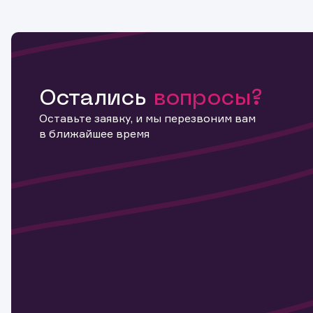
Остались
вопросы?
Оставьте заявку, и мы перезвоним вам
в ближайшее время
Информ
актива
Наст
Обр
Обр
Заяв
для 
мате