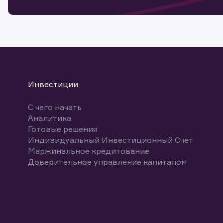
Спасибо
бума
Ваше об
Спасибо!
ближайш
указ
може
Скачат
Инвестиции
С чего начать
Аналитика
Готовые решения
Индивидуальный Инвестиционный Счет
Маржинальное кредитование
Доверительное управление капиталом