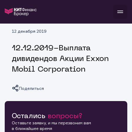
В
12 декабря 2019
Войти
Стать клиентом
Л
12.12.2019-Выплата
В
В
В
инвестиции
дивидендов Акции Exxon
банкам и компаниям
о компании
Mobil Corporation
поддержка
и
о 
п
тарифы
с 
н
и
г
к
т
Поделиться
ан
ка
н
и
п
ба
м
у
во
до
р
о
д
Остались
вопросы?
Копировать ссылку
Оставьте заявку, и мы перезвоним вам
в ближайшее время