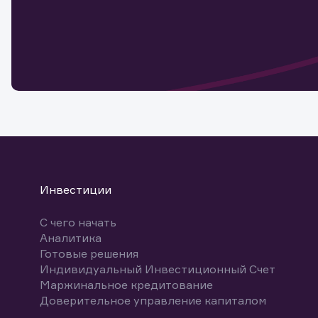
Наст
Обр
Обр
Заяв
для 
мате
Спасибо
бума
Ваше об
Спасибо!
ближайш
указ
може
Скачат
Инвестиции
С чего начать
Аналитика
Готовые решения
Индивидуальный Инвестиционный Счет
Маржинальное кредитование
Доверительное управление капиталом