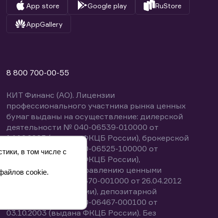
App store
Google play
RuStore
AppGallery
8 800 700-00-55
КИТ Финанс (АО). Лицензии
профессионального участника рынка ценных
бумаг выданы на осуществление: дилерской
деятельности № 040-06539-010000 от
14.10.2003 (выдана ФКЦБ России), брокерской
деятельности № 040-06525-100000 от
тики, в том числе с
14.10.2003 (выдана ФКЦБ России),
деятельности по управлению ценными
файлов cookie.
бумагами № 040-13670-001000 от 26.04.2012
(выдана ФСФР России), депозитарной
деятельности № 040-06467-000100 от
03.10.2003 (выдана ФКЦБ России). Без