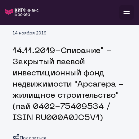
В
14 ноября 2019
Войти
Стать клиентом
Л
14.11.2019-Списание" -
В
В
В
инвестиции
Закрытый паевой
банкам и компаниям
о компании
инвестиционный фонд
поддержка
и
о 
п
тарифы
недвижимости "Арсагера -
с 
н
и
г
к
т
жилищное строительство"
ан
ка
н
и
п
ба
(пай 0402-75409534 /
м
у
во
до
р
ISIN RU000A0JC5V1)
о
д
Поделиться