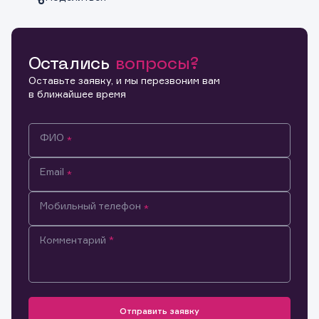
Остались
вопросы?
Копировать ссылку
Оставьте заявку, и мы перезвоним вам
в ближайшее время
ФИО
Email
Мобильный телефон
Комментарий
Информация предназначена только для клиентов,
владеющих активами эмитента.
Настоящим подтверждаю, что обладаю всеми
необходимыми полномочиями для ознакомления с
Отправить заявку
Заявка на предоставление
Обращение в компанию