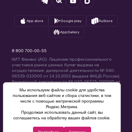
App store
Google play
RuStore
AppGallery
8 800 700-00-55
КИТ Финанс (АО). Лицензии профессионального
участника рынка ценных бумаг выданы на
осуществление: дилерской деятельности № 040-
06539-010000 от 14.10.2003 (выдана ФКЦБ России),
брокерской деятельности № 040-06525-100000 от
14.10.2003 (выдана ФКЦБ России), деятельности по
Мы используем файлы cookie для удобства
управлению ценными бумагами № 040-13670-
пользования веб-сайтом и сбора статистики, в том
001000 от 26.04.2012 (выдана ФСФР России),
числе с помощью метрической программы
депозитарной деятельности № 040-06467-000100
Яндекс.Метрика.
от 03.10.2003 (выдана ФКЦБ России). Без
Продолжая использовать данный сайт, вы
ограничения срока действия.
8 800 700-00-55
соглашаетесь на обработку ваших файлов cookie.
Политика конфиденциальности
Подробнее
Согласен