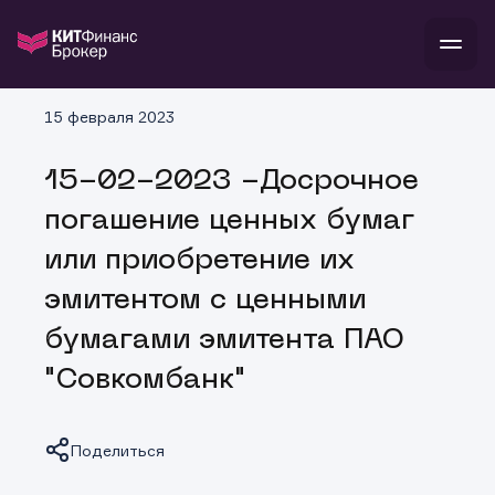
В
15 февраля 2023
Войти
Стать клиентом
Л
15-02-2023 -Досрочное
В
В
В
инвестиции
погашение ценных бумаг
банкам и компаниям
о компании
или приобретение их
поддержка
и
о 
п
тарифы
эмитентом с ценными
с 
н
и
г
к
т
бумагами эмитента ПАО
ан
ка
н
и
п
ба
"Совкомбанк"
м
у
во
до
р
о
д
Поделиться