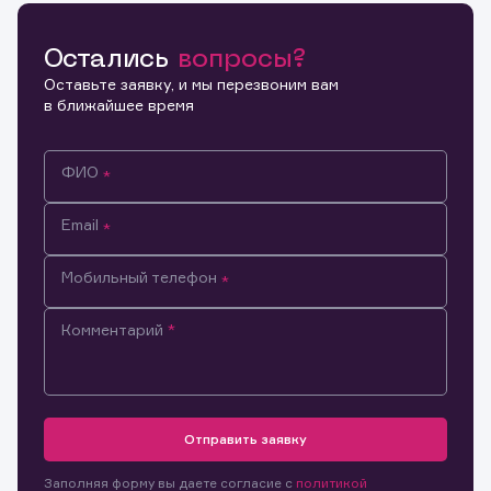
Остались
вопросы?
Копировать ссылку
Оставьте заявку, и мы перезвоним вам
в ближайшее время
ФИО
Email
Мобильный телефон
Комментарий
Информация предназначена только для клиентов,
владеющих активами эмитента.
Настоящим подтверждаю, что обладаю всеми
Отправить заявку
необходимыми полномочиями для ознакомления с
Заявка на предоставление
Обращение в компанию
размещенной на Интернет-ресурсе информацией и
Обращение в компанию
Заполняя форму вы даете согласие с
политикой
информации.
материалами, предназначенными для лиц,