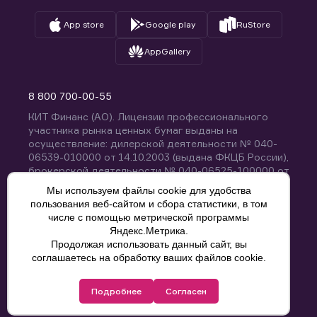
App store
Google play
RuStore
AppGallery
8 800 700-00-55
КИТ Финанс (АО). Лицензии профессионального
участника рынка ценных бумаг выданы на
осуществление: дилерской деятельности № 040-
06539-010000 от 14.10.2003 (выдана ФКЦБ России),
брокерской деятельности № 040-06525-100000 от
14.10.2003 (выдана ФКЦБ России), деятельности по
Мы используем файлы cookie для удобства
управлению ценными бумагами № 040-13670-
пользования веб-сайтом и сбора статистики, в том
001000 от 26.04.2012 (выдана ФСФР России),
числе с помощью метрической программы
депозитарной деятельности № 040-06467-000100
Яндекс.Метрика.
от 03.10.2003 (выдана ФКЦБ России). Без
Продолжая использовать данный сайт, вы
ограничения срока действия.
8 800 700-00-55
соглашаетесь на обработку ваших файлов cookie.
Политика конфиденциальности
Подробнее
Согласен
© КИТ Финанс (АО), 2000-2025