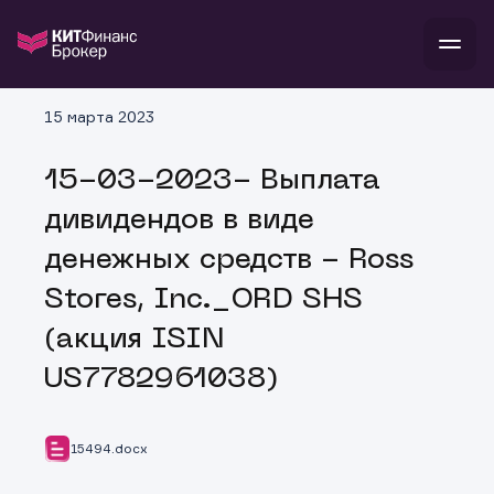
В
15 марта 2023
Войти
Стать клиентом
Л
15-03-2023- Выплата
В
В
В
инвестиции
дивидендов в виде
банкам и компаниям
о компании
денежных средств - Ross
поддержка
и
о 
п
тарифы
Stores, Inc._ORD SHS
с 
н
и
г
к
т
(акция ISIN
ан
ка
н
и
п
ба
US7782961038)
м
у
во
до
р
о
д
15494.docx