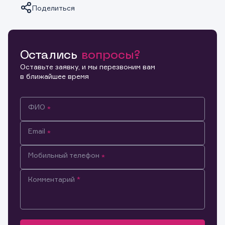
Поделиться
Остались
вопросы?
Копировать ссылку
Оставьте заявку, и мы перезвоним вам
в ближайшее время
ФИО
Email
Мобильный телефон
Комментарий
Информация предназначена только для клиентов,
владеющих активами эмитента.
Настоящим подтверждаю, что обладаю всеми
необходимыми полномочиями для ознакомления с