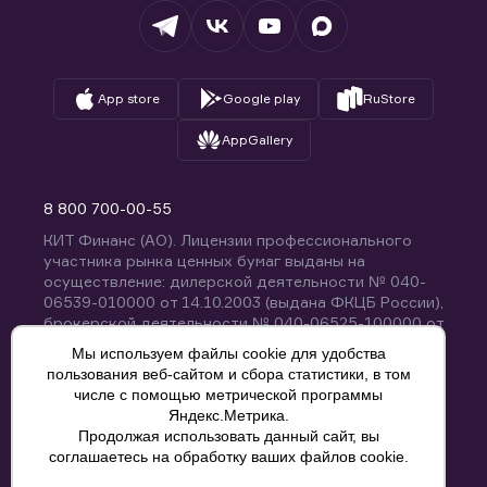
Вопросы и ответы
App store
Google play
RuStore
AppGallery
8 800 700-00-55
КИТ Финанс (АО). Лицензии профессионального
участника рынка ценных бумаг выданы на
осуществление: дилерской деятельности № 040-
06539-010000 от 14.10.2003 (выдана ФКЦБ России),
брокерской деятельности № 040-06525-100000 от
14.10.2003 (выдана ФКЦБ России), деятельности по
Мы используем файлы cookie для удобства
управлению ценными бумагами № 040-13670-
пользования веб-сайтом и сбора статистики, в том
001000 от 26.04.2012 (выдана ФСФР России),
числе с помощью метрической программы
депозитарной деятельности № 040-06467-000100
Яндекс.Метрика.
от 03.10.2003 (выдана ФКЦБ России). Без
Продолжая использовать данный сайт, вы
ограничения срока действия.
8 800 700-00-55
соглашаетесь на обработку ваших файлов cookie.
Политика конфиденциальности