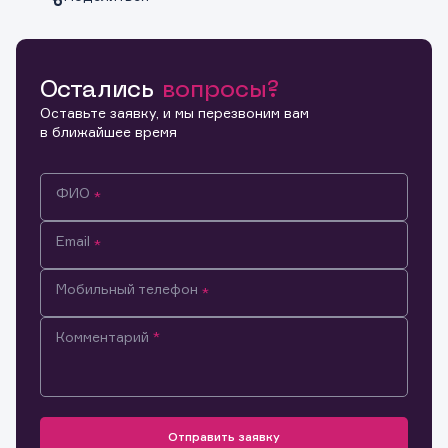
Остались
вопросы?
Копировать ссылку
Оставьте заявку, и мы перезвоним вам
в ближайшее время
ФИО
Email
Мобильный телефон
Комментарий
Информация предназначена только для клиентов,
владеющих активами эмитента.
Настоящим подтверждаю, что обладаю всеми
необходимыми полномочиями для ознакомления с
Отправить заявку
Заявка на предоставление
Обращение в компанию