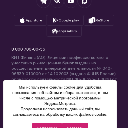
App store
Google play
RuStore
AppGallery
8 800 700-00-55
КИТ Финанс (АО). Лицензии профессионального
участника рынка ценных бумаг выданы на
осуществление: дилерской деятельности № 040-
06539-010000 от 14.10.2003 (выдана ФКЦБ России),
брокерской деятельности № 040-06525-100000 от
14.10.2003 (выдана ФКЦБ России), деятельности по
Мы используем файлы cookie для удобства
управлению ценными бумагами № 040-13670-
пользования веб-сайтом и сбора статистики, в том
001000 от 26.04.2012 (выдана ФСФР России),
числе с помощью метрической программы
депозитарной деятельности № 040-06467-000100
Яндекс.Метрика.
от 03.10.2003 (выдана ФКЦБ России). Без
Продолжая использовать данный сайт, вы
ограничения срока действия.
8 800 700-00-55
соглашаетесь на обработку ваших файлов cookie.
Политика конфиденциальности
Подробнее
Согласен