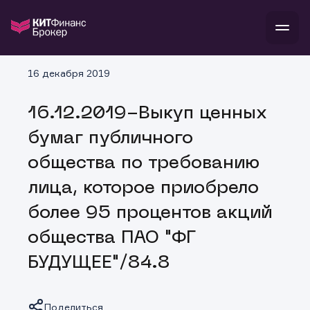
В
16 декабря 2019
Войти
Стать клиентом
Л
16.12.2019-Выкуп ценных
В
В
В
инвестиции
бумаг публичного
банкам и компаниям
о компании
общества по требованию
поддержка
и
о 
п
тарифы
лица, которое приобрело
с 
н
и
г
к
т
более 95 процентов акций
ан
ка
н
и
п
ба
общества ПАО "ФГ
м
у
во
до
р
БУДУЩЕЕ"/84.8
о
д
Поделиться