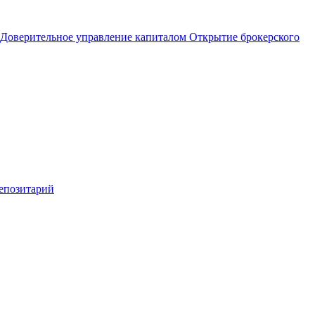
Доверительное управление капиталом
Открытие брокерского
епозитарий