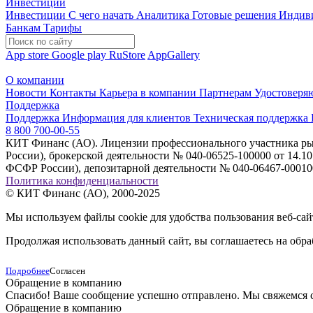
Инвестиции
Инвестиции
С чего начать
Аналитика
Готовые решения
Индив
Банкам
Тарифы
App store
Google play
RuStore
AppGallery
О компании
Новости
Контакты
Карьера в компании
Партнерам
Удостоверя
Поддержка
Поддержка
Информация для клиентов
Техническая поддержка
8 800 700-00-55
КИТ Финанс (АО). Лицензии профессионального участника рын
России), брокерской деятельности № 040-06525-100000 от 14.
ФСФР России), депозитарной деятельности № 040-06467-000100
Политика конфиденциальности
© КИТ Финанс (АО), 2000-2025
Мы используем файлы cookie для удобства пользования веб-са
Продолжая использовать данный сайт, вы соглашаетесь на обра
Подробнее
Согласен
Обращение в компанию
Спасибо! Ваше сообщение успешно отправлено. Мы свяжемся 
Обращение в компанию