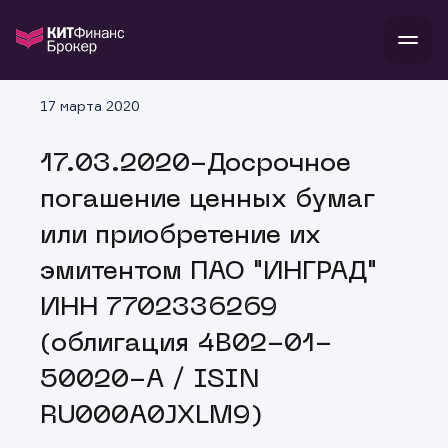
В
17 марта 2020
Войти
Стать клиентом
Л
17.03.2020-Досрочное
В
В
В
инвестиции
погашение ценных бумаг
банкам и компаниям
о компании
или приобретение их
поддержка
и
о 
п
тарифы
эмитентом ПАО "ИНГРАД"
с 
н
и
г
к
т
ИНН 7702336269
ан
ка
н
и
п
ба
(облигация 4B02-01-
м
у
во
до
р
50020-A / ISIN
о
д
RU000A0JXLM9)