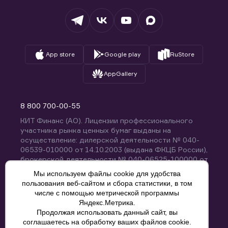
Депозитарий
База знаний
Вопросы и ответы
App store
Google play
RuStore
AppGallery
8 800 700-00-55
КИТ Финанс (АО). Лицензии профессионального
участника рынка ценных бумаг выданы на
осуществление: дилерской деятельности № 040-
06539-010000 от 14.10.2003 (выдана ФКЦБ России),
брокерской деятельности № 040-06525-100000 от
14.10.2003 (выдана ФКЦБ России), деятельности по
Мы используем файлы cookie для удобства
управлению ценными бумагами № 040-13670-
пользования веб-сайтом и сбора статистики, в том
001000 от 26.04.2012 (выдана ФСФР России),
числе с помощью метрической программы
депозитарной деятельности № 040-06467-000100
Яндекс.Метрика.
от 03.10.2003 (выдана ФКЦБ России). Без
Продолжая использовать данный сайт, вы
ограничения срока действия.
8 800 700-00-55
соглашаетесь на обработку ваших файлов cookie.