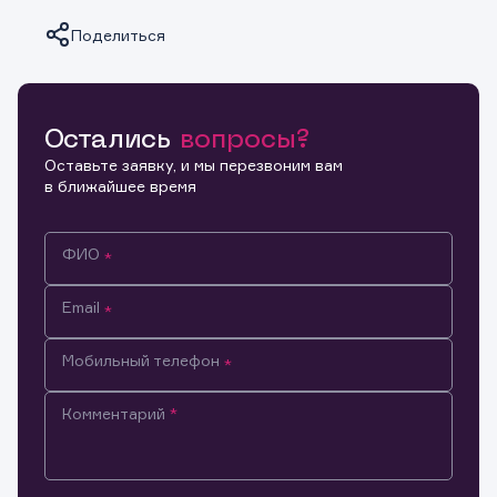
Поделиться
Остались
вопросы?
Копировать ссылку
Оставьте заявку, и мы перезвоним вам
в ближайшее время
ФИО
Email
Мобильный телефон
Комментарий
Информация предназначена только для клиентов,
владеющих активами эмитента.
Настоящим подтверждаю, что обладаю всеми