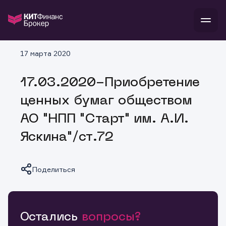
В
17 марта 2020
Войти
Стать клиентом
Л
17.03.2020-Приобретение
В
В
В
инвестиции
ценных бумаг обществом
банкам и компаниям
о компании
АО "НПП "Старт" им. А.И.
поддержка
и
о 
п
тарифы
Яскина"/ст.72
с 
н
и
г
к
т
ан
ка
н
и
п
ба
Поделиться
м
у
во
до
р
о
д
Остались
вопросы?
Копировать ссылку