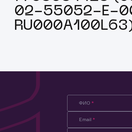
02-55052-E-00
RU000A100L63
ФИО
Email