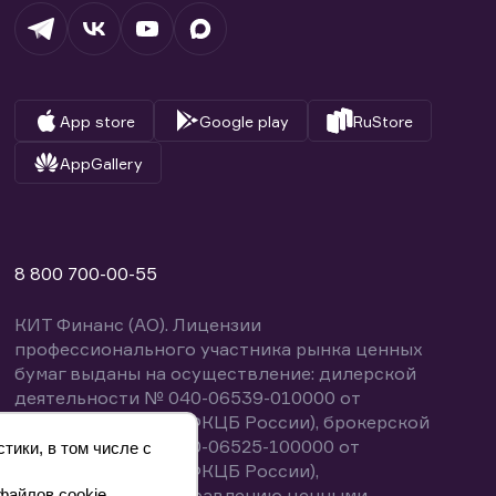
App store
Google play
RuStore
AppGallery
8 800 700-00-55
КИТ Финанс (АО). Лицензии
профессионального участника рынка ценных
бумаг выданы на осуществление: дилерской
деятельности № 040-06539-010000 от
14.10.2003 (выдана ФКЦБ России), брокерской
деятельности № 040-06525-100000 от
тики, в том числе с
14.10.2003 (выдана ФКЦБ России),
деятельности по управлению ценными
файлов cookie.