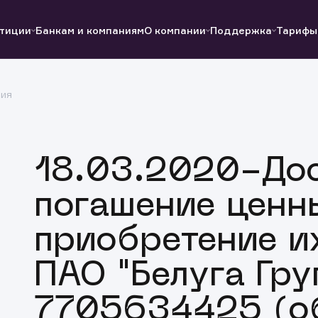
тиции
Банкам и компаниям
О компании
Поддержка
Тарифы
ция
Полезные ссылки
Полезные ссылки
Документы
Документы
QUIK
Вопросы и ответы
Реквизиты
18.03.2020-До
погашение ценн
приобретение и
ПАО "Белуга Гру
7705634425 (о