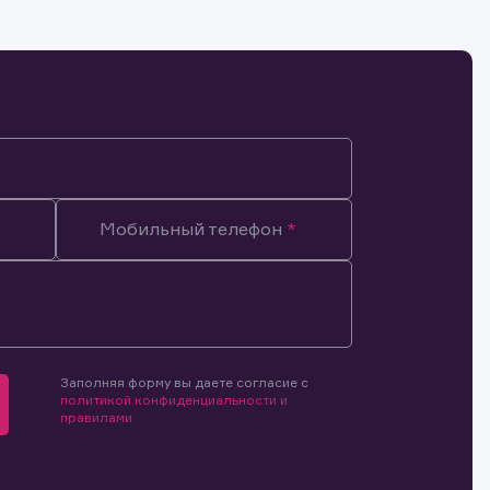
Мобильный телефон
Заполняя форму вы даете согласие с
политикой конфиденциальности и
правилами
мочиями
и.
й и
о ценным