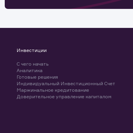
Спасибо
бума
Ваше об
Спасибо!
ближайш
указ
може
Скачат
Инвестиции
С чего начать
Аналитика
Готовые решения
Индивидуальный Инвестиционный Счет
Маржинальное кредитование
Доверительное управление капиталом