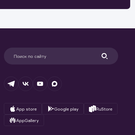
ранение
и.
App store
Google play
RuStore
AppGallery