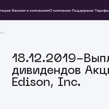
тиции
Банкам и компаниям
О компании
Поддержка
Тарифы
ция
Полезные ссылки
Полезные ссылки
Документы
Документы
QUIK
Вопросы и ответы
Реквизиты
18.12.2019-Вып
дивидендов Акц
Edison, Inc.