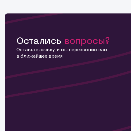
Остались
вопросы?
Оставьте заявку, и мы перезвоним вам
в ближайшее время
Информ
актива
Наст
Обр
Обр
Заяв
для 
мате