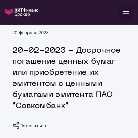
В
20 февраля 2023
Войти
Стать клиентом
Л
20-02-2023 - Досрочное
В
В
В
инвестиции
погашение ценных бумаг
банкам и компаниям
о компании
или приобретение их
поддержка
и
о 
п
тарифы
эмитентом с ценными
с 
н
и
г
к
т
бумагами эмитента ПАО
ан
ка
н
и
п
ба
"Совкомбанк"
м
у
во
до
р
о
д
Поделиться