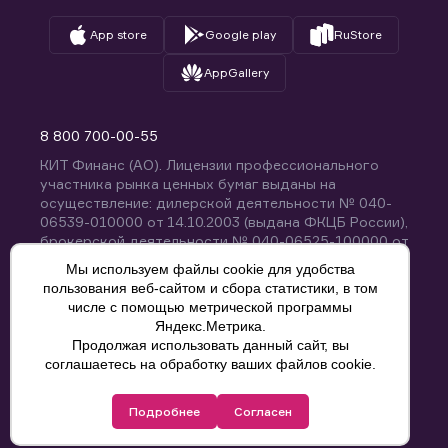
App store
Google play
RuStore
AppGallery
8 800 700-00-55
КИТ Финанс (АО). Лицензии профессионального
участника рынка ценных бумаг выданы на
осуществление: дилерской деятельности № 040-
06539-010000 от 14.10.2003 (выдана ФКЦБ России),
брокерской деятельности № 040-06525-100000 от
14.10.2003 (выдана ФКЦБ России), деятельности по
Мы используем файлы cookie для удобства
управлению ценными бумагами № 040-13670-
пользования веб-сайтом и сбора статистики, в том
001000 от 26.04.2012 (выдана ФСФР России),
числе с помощью метрической программы
депозитарной деятельности № 040-06467-000100
Яндекс.Метрика.
от 03.10.2003 (выдана ФКЦБ России). Без
Продолжая использовать данный сайт, вы
ограничения срока действия.
8 800 700-00-55
соглашаетесь на обработку ваших файлов cookie.
Политика конфиденциальности
Подробнее
Согласен
© КИТ Финанс (АО), 2000-2025