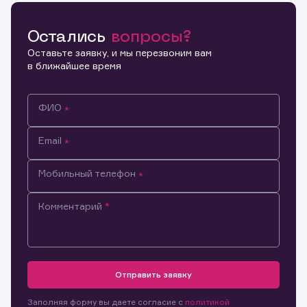
Остались
вопросы?
Копировать ссылку
Оставьте заявку, и мы перезвоним вам
в ближайшее время
ФИО
Email
Мобильный телефон
Комментарий
Информация предназначена только для клиентов,
владеющих активами эмитента.
Настоящим подтверждаю, что обладаю всеми
Отправить заявку
необходимыми полномочиями для ознакомления с
Заявка на предоставление
Обращение в компанию
размещенной на Интернет-ресурсе информацией и
Обращение в компанию
Заполняя форму вы даете согласие с
политикой
информации.
материалами, предназначенными для лиц,