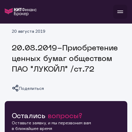
В
20 августа 2019
Войти
Стать клиентом
Л
20.08.2019-Приобретение
В
В
В
инвестиции
ценных бумаг обществом
банкам и компаниям
о компании
ПАО "ЛУКОЙЛ" /ст.72
поддержка
и
о 
п
тарифы
с 
н
и
г
к
т
Поделиться
ан
ка
н
и
п
ба
м
у
во
до
р
о
д
Остались
вопросы?
Копировать ссылку
Оставьте заявку, и мы перезвоним вам
в ближайшее время