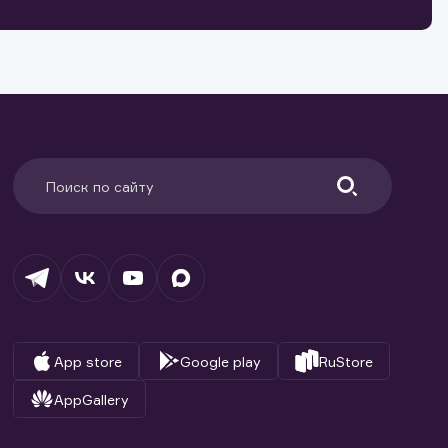
ранение
и.
App store
Google play
RuStore
AppGallery