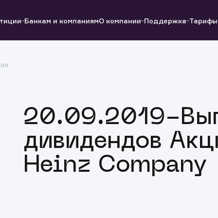
тиции
Банкам и компаниям
О компании
Поддержка
Тарифы
ция
Полезные ссылки
Полезные ссылки
Документы
Документы
QUIK
Вопросы и ответы
Реквизиты
20.09.2019-Вы
дивидендов Акц
Heinz Company