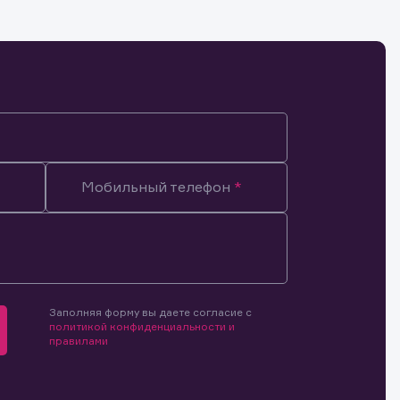
Мобильный телефон
Заполняя форму вы даете согласие с
политикой конфиденциальности и
правилами
мочиями
и.
й и
о ценным