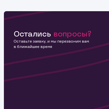
Остались
вопросы?
Оставьте заявку, и мы перезвоним вам
в ближайшее время
Информ
актива
Наст
Обр
Обр
Заяв
для 
мате