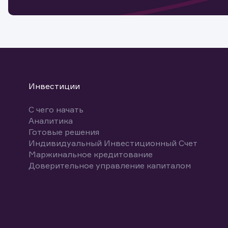
Спасибо
бума
Ваше об
Спасибо!
ближайш
указ
може
Скачат
Инвестиции
С чего начать
Аналитика
Готовые решения
Индивидуальный Инвестиционный Счет
Маржинальное кредитование
Доверительное управление капиталом